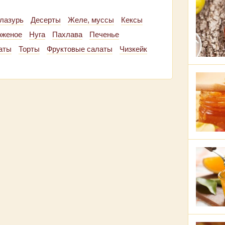
лазурь
Десерты
Желе, муссы
Кексы
оженое
Нуга
Пахлава
Печенье
аты
Торты
Фруктовые салаты
Чизкейк