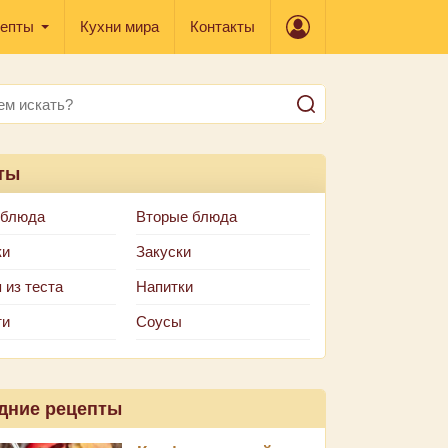
епты
Кухни мира
Контакты
ты
 блюда
Вторые блюда
ки
Закуски
 из теста
Напитки
ти
Соусы
дние рецепты