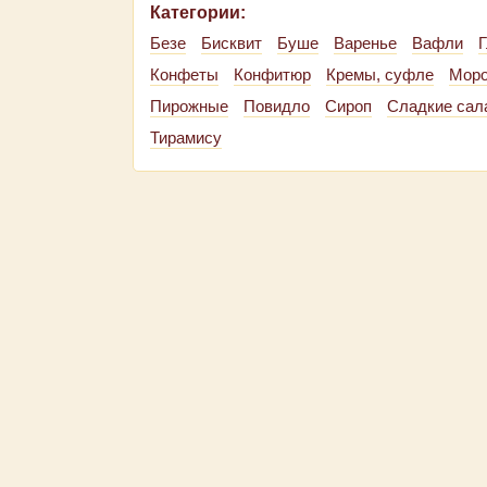
Категории:
Безе
Бисквит
Буше
Варенье
Вафли
Г
Конфеты
Конфитюр
Кремы, суфле
Мор
Пирожные
Повидло
Сироп
Сладкие сал
Тирамису