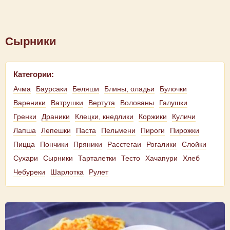
Сырники
Категории:
Ачма
Баурсаки
Беляши
Блины, оладьи
Булочки
Вареники
Ватрушки
Вертута
Волованы
Галушки
Гренки
Драники
Клецки, кнедлики
Коржики
Куличи
Лапша
Лепешки
Паста
Пельмени
Пироги
Пирожки
Пицца
Пончики
Пряники
Расстегаи
Рогалики
Слойки
Сухари
Сырники
Тарталетки
Тесто
Хачапури
Хлеб
Чебуреки
Шарлотка
Рулет