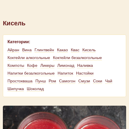
Кисель
Категории:
Айран
Вина
Глинтвейн
Какао
Квас
Кисель
Коктейли алкогольные
Коктейли безалкогольные
Компоты
Кофе
Ликеры
Лимонад
Наливка
Напитки безалкогольные
Напиток
Настойки
Простокваша
Пунш
Ром
Самогон
Смузи
Соки
Чай
Шипучка
Шоколад