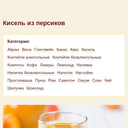
Кисель из персиков
Категории:
Айран
Вина
Глинтвейн
Какао
Квас
Кисель
Коктейли алкогольные
Коктейли безалкогольные
Компоты
Кофе
Ликеры
Лимонад
Наливка
Напитки безалкогольные
Напиток
Настойки
Простокваша
Пунш
Ром
Самогон
Смузи
Соки
Чай
Шипучка
Шоколад