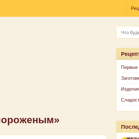
Рец
Рецеп
Первые
Заготов
Изделия
Сладос
 мороженым»
После