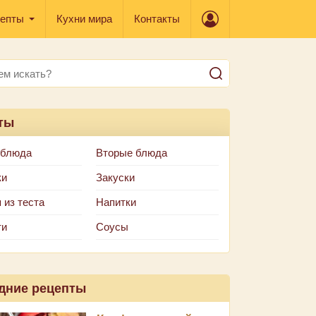
епты
Кухни мира
Контакты
ты
 блюда
Вторые блюда
ки
Закуски
 из теста
Напитки
ти
Соусы
дние рецепты