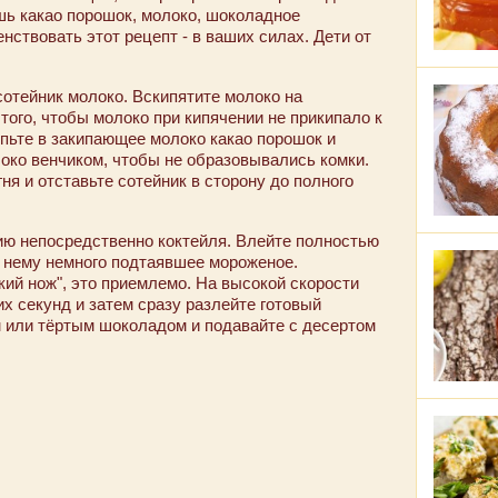
шь какао порошок, молоко, шоколадное
нствовать этот рецепт - в ваших силах. Дети от
сотейник молоко. Вскипятите молоко на
того, чтобы молоко при кипячении не прикипало к
пьте в закипающее молоко какао порошок и
око венчиком, чтобы не образовывались комки.
ня и отставьте сотейник в сторону до полного
нию непосредственно коктейля. Влейте полностью
к нему немного подтаявшее мороженое.
ий нож", это приемлемо. На высокой скорости
х секунд и затем сразу разлейте готовый
м или тёртым шоколадом и подавайте с десертом