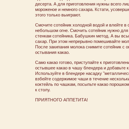
десерта. А для приготовления нужны всего ли
мороженое и немного сахара. Кстати, усоверше
этого только выиграют.
Смочите сотейник холодной водой и влейте в 
небольшом огне. Смочить сотейник нужно для 
стенкам сотейника. Бабушкин метод. А вы всы
сахар. При этом непрерывно помешивайте мол
После закипания молока снимите сотейник с ог
остывания какао.
Само какао готово, приступайте к приготовле
остывшее какао в чашу блендера и добавьте 
Используйте в блендере насадку "металлическ
взбейте содержимое чаши в течение нескольки
коктейль по чашкам, посыпьте какао порошко
к столу.
ПРИЯТНОГО АППЕТИТА!