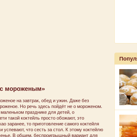
Попул
о с мороженым»
оженое на завтрак, обед и ужин. Даже без
ороженое. Но речь здесь пойдёт не о мороженом.
 маленьком празднике для детей, о
ети такой коктейль просто обожают, это
као заранее, то приготовление самого коктейля
и успевают, что сесть за стол. К этому коктейлю
ченье. В общем, беспроигрышный вариант для