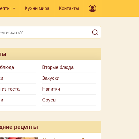
епты
Кухни мира
Контакты
ты
 блюда
Вторые блюда
ки
Закуски
 из теста
Напитки
ти
Соусы
дние рецепты