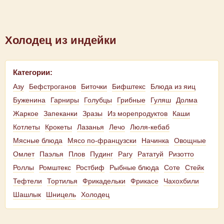
Холодец из индейки
Категории:
Азу
Бефстроганов
Биточки
Бифштекс
Блюда из яиц
Буженина
Гарниры
Голубцы
Грибные
Гуляш
Долма
Жаркое
Запеканки
Зразы
Из морепродуктов
Каши
Котлеты
Крокеты
Лазанья
Лечо
Люля-кебаб
Мясные блюда
Мясо по-французски
Начинка
Овощные
Омлет
Паэлья
Плов
Пудинг
Рагу
Рататуй
Ризотто
Роллы
Ромштекс
Ростбиф
Рыбные блюда
Соте
Стейк
Тефтели
Тортилья
Фрикадельки
Фрикасе
Чахохбили
Шашлык
Шницель
Холодец