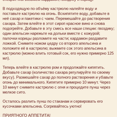
В подходящую по объёму кастрюлю налейте воду и
поставьте кастрюлю на огонь. Вскипятите воду, добавьте в
неё сахар и пакетики с чаем. Перемешайте до растворения
сахара. Затем влейте в этот сироп красное вино и снова
подогрейте. Добавьте в эту смесь все наши специи: гвоздику;
один апельсин нарежьте на дольки вместе с кожурой;
палочки корицы разломите на части; кардамон раздавите
ложкой. Снимите ножом цедру со второго апельсина и
положите её в кастрюлю; выжмите сок этого апельсина в
кастрюлю (можно влить готовый сок, его нужно примерно 125
мл).
Теперь влейте в кастрюлю ром и продолжайте кипятить.
Добавьте сахар (количество сахара регулируйте по своему
вкусу). Размешайте сахар до полного растворения и убавьте
огонь до минимального. Кипятите примерно 10 минут. Через
10 минут снимите кастрюлю с огня и процедите пунш через
мелкое сито.
Осталось разлить пунш по стаканам и сервировать его
кусочками апельсина. Согревайтесь уютно!
ПРИЯТНОГО АППЕТИТА!