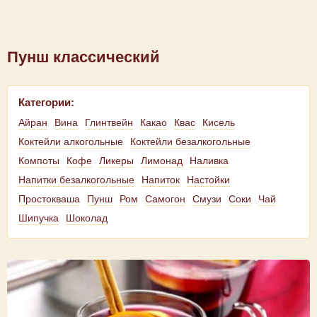
Пунш классический
Категории:
Айран
Вина
Глинтвейн
Какао
Квас
Кисель
Коктейли алкогольные
Коктейли безалкогольные
Компоты
Кофе
Ликеры
Лимонад
Наливка
Напитки безалкогольные
Напиток
Настойки
Простокваша
Пунш
Ром
Самогон
Смузи
Соки
Чай
Шипучка
Шоколад