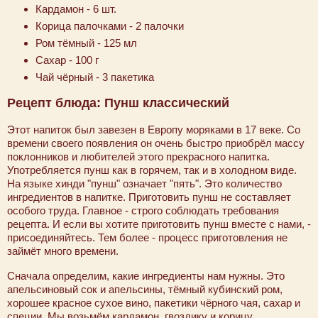
Кардамон - 6 шт.
Корица палочками - 2 палочки
Ром тёмный - 125 мл
Сахар - 100 г
Чай чёрный - 3 пакетика
Рецепт блюда: Пунш классический
Этот напиток был завезен в Европу моряками в 17 веке. Со
времени своего появления он очень быстро приобрёл массу
поклонников и любителей этого прекрасного напитка.
Употребляется пунш как в горячем, так и в холодном виде.
На языке хинди "пунш" означает "пять". Это количество
ингредиентов в напитке. Приготовить пунш не составляет
особого труда. Главное - строго соблюдать требования
рецепта. И если вы хотите приготовить пунш вместе с нами, -
присоединяйтесь. Тем более - процесс приготовления не
займёт много времени.
Сначала определим, какие ингредиенты нам нужны. Это
апельсиновый сок и апельсины, тёмный кубинский ром,
хорошее красное сухое вино, пакетики чёрного чая, сахар и
специи. Мы возьмём кардамон, гвоздику и корицу.