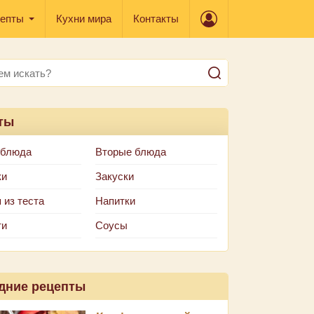
епты
Кухни мира
Контакты
ты
 блюда
Вторые блюда
ки
Закуски
 из теста
Напитки
ти
Соусы
дние рецепты