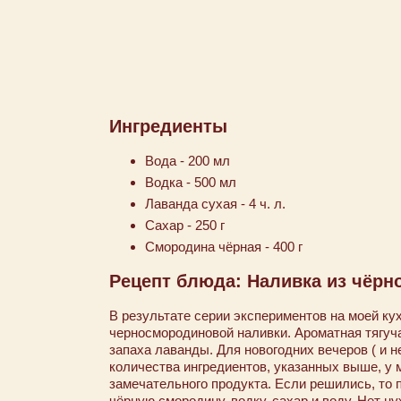
Ингредиенты
Вода - 200 мл
Водка - 500 мл
Лаванда сухая - 4 ч. л.
Сахар - 250 г
Смородина чёрная - 400 г
Рецепт блюда: Наливка из чёр
В результате серии экспериментов на моей ку
черносмородиновой наливки. Ароматная тягуча
запаха лаванды. Для новогодних вечеров ( и не
количества ингредиентов, указанных выше, у 
замечательного продукта. Если решились, то 
чёрную смородину, водку, сахар и воду. Нет н