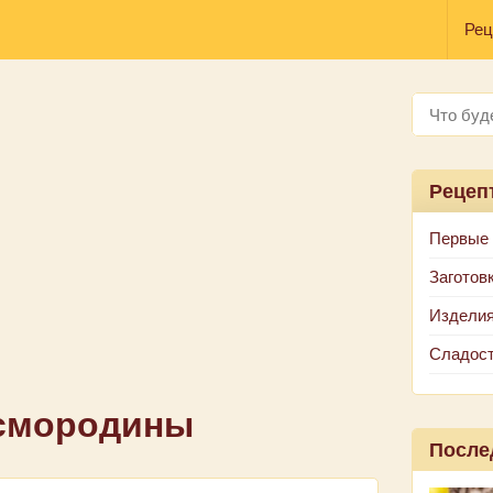
Рец
Рецеп
Первые
Заготов
Изделия
Сладос
 смородины
После