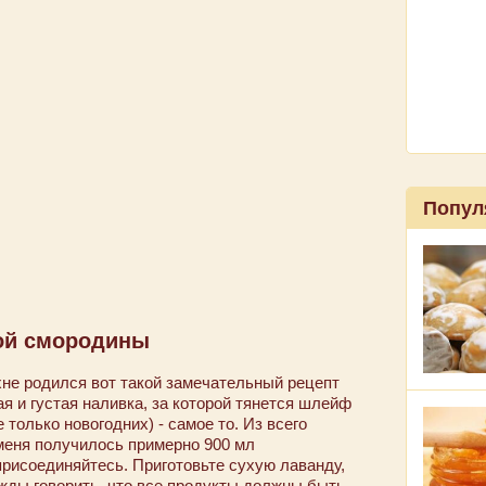
Попул
ной смородины
хне родился вот такой замечательный рецепт
я и густая наливка, за которой тянется шлейф
 только новогодних) - самое то. Из всего
меня получилось примерно 900 мл
присоединяйтесь. Приготовьте сухую лаванду,
ужды говорить, что все продукты должны быть