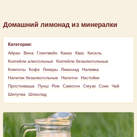
Домашний лимонад из минералки
Категории:
Айран
Вина
Глинтвейн
Какао
Квас
Кисель
Коктейли алкогольные
Коктейли безалкогольные
Компоты
Кофе
Ликеры
Лимонад
Наливка
Напитки безалкогольные
Напиток
Настойки
Простокваша
Пунш
Ром
Самогон
Смузи
Соки
Чай
Шипучка
Шоколад