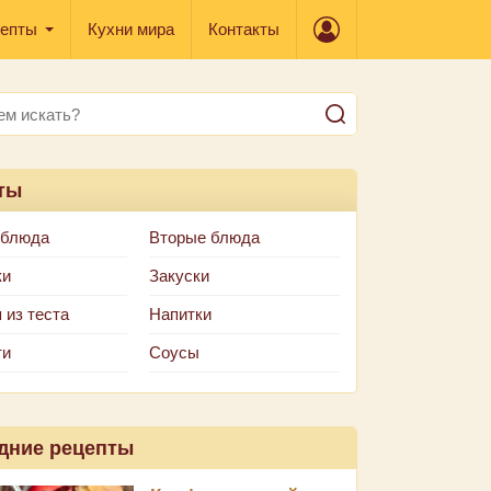
епты
Кухни мира
Контакты
ты
 блюда
Вторые блюда
ки
Закуски
 из теста
Напитки
ти
Соусы
дние рецепты