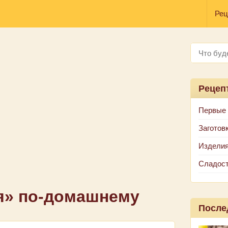
Рец
Рецеп
Первые
Заготов
Изделия
Сладос
я» по-домашнему
После