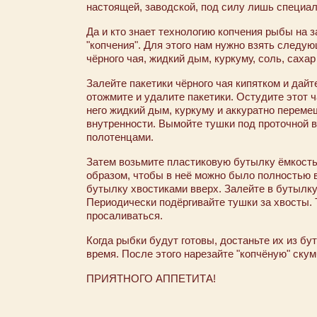
настоящей, заводской, под силу лишь специал
Да и кто знает технологию копчения рыбы на
"копчения". Для этого нам нужно взять следу
чёрного чая, жидкий дым, куркуму, соль, сахар
Залейте пакетики чёрного чая кипятком и дайт
отожмите и удалите пакетики. Остудите этот 
него жидкий дым, куркуму и аккуратно переме
внутренности. Вымойте тушки под проточной 
полотенцами.
Затем возьмите пластиковую бутылку ёмкостью
образом, чтобы в неё можно было полностью 
бутылку хвостиками вверх. Залейте в бутылку 
Периодически подёргивайте тушки за хвосты. 
просаливаться.
Когда рыбки будут готовы, достаньте их из бу
время. После этого нарезайте "копчёную" скум
ПРИЯТНОГО АППЕТИТА!