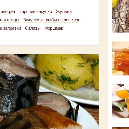
инегрет
Горячие закуски
Жульен
са и птицы
Закуски из рыбы и креветок
е заправки
Салаты
Форшмак