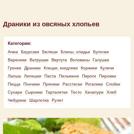
Драники из овсяных хлопьев
Категории:
Ачма
Баурсаки
Беляши
Блины, оладьи
Булочки
Вареники
Ватрушки
Вертута
Волованы
Галушки
Гренки
Драники
Клецки, кнедлики
Коржики
Куличи
Лапша
Лепешки
Паста
Пельмени
Пироги
Пирожки
Пицца
Пончики
Пряники
Расстегаи
Рогалики
Слойки
Сухари
Сырники
Тарталетки
Тесто
Хачапури
Хлеб
Чебуреки
Шарлотка
Рулет