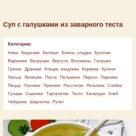
Суп с галушками из заварного теста
Категории:
Ачма
Баурсаки
Беляши
Блины, оладьи
Булочки
Вареники
Ватрушки
Вертута
Волованы
Галушки
Гренки
Драники
Клецки, кнедлики
Коржики
Куличи
Лапша
Лепешки
Паста
Пельмени
Пироги
Пирожки
Пицца
Пончики
Пряники
Расстегаи
Рогалики
Слойки
Сухари
Сырники
Тарталетки
Тесто
Хачапури
Хлеб
Чебуреки
Шарлотка
Рулет