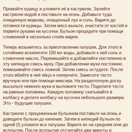
Промойте курицу и уложите её в кастрюлю. Залейте
кастрюлю водой и поставьте на огонь. Добавьте туда
очищенную морковь, очищенный лук и соль. Варите до
готовности курицы. Затем мясо выньте, очистите от костей и
порвите руками на кусочки. Бульон процедите при помощи
сложенной в несколько слоёв марли.
Теперь возьмитесь за приготовление галушек. Для этого в
сотейнике вскипятите 150 мл воды, добавьте к ней соль и
сливочное масло. Перемешайте и добавляйте постепенно в
эту кипящую смесь муку. При добавлении муки постоянно
помешивайте смесь ложкой. Затем смесь остудите. После
этого вбейте в неё яйцо и поперчите. Замесите тесто
вручную или при помощи миксера. На разделочную доску
высыпьте немного муки и выложите тесто. Поделите тесто
на равные половины. Каждую половину скатывайте в
колбасу и делите колбасу на кусочки небольшого размера.
Это - будущие галушки.
Кастрюлю с процеженным бульоном поставьте на огонь и
доведите бульон до кипения. Затем в кипящий бульон по
одной (!) уложите все галушки. Варите их на среднем огне до
всплытия. После всплытия отсчитайте две минуты и