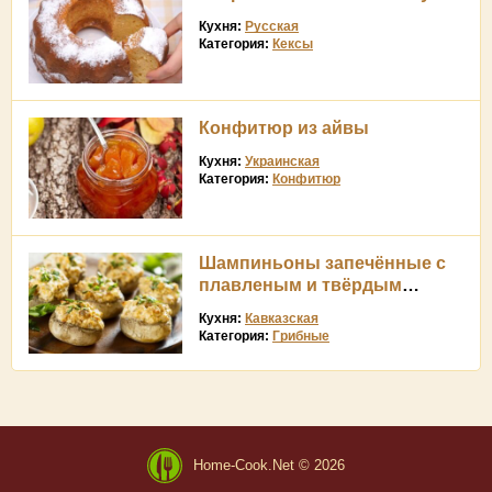
Кухня:
Русская
Категория:
Кексы
Конфитюр из айвы
Кухня:
Украинская
Категория:
Конфитюр
Шампиньоны запечённые с
плавленым и твёрдым
сыром
Кухня:
Кавказская
Категория:
Грибные
Home-Cook.Net © 2026