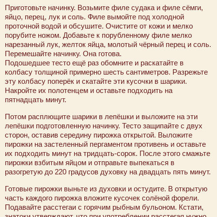
Приготовьте начинку. Возьмите филе судака и филе сёмги,
яйцо, перец, лук и соль. Филе вымойте под холодной
проточной водой и обсушите. Очистите от кожи и мелко
порубите ножом. Добавьте к порубленному филе мелко
нарезанный лук, желток яйца, молотый чёрный перец и соль.
Перемешайте начинку. Она готова.
Подошедшее тесто ещё раз обомните и раскатайте в
колбасу толщиной примерно шесть сантиметров. Разрежьте
эту колбасу поперёк и скатайте эти кусочки в шарики.
Накройте их полотенцем и оставьте подходить на
пятнадцать минут.
Потом расплющите шарики в лепёшки и выложите на эти
лепёшки подготовленную начинку. Тесто защипайте с двух
сторон, оставив середину пирожка открытой. Выложите
пирожки на застеленный пергаментом противень и оставьте
их подходить минут на тридцать-сорок. После этого смажьте
пирожки взбитым яйцом и отправьте выпекаться в
разогретую до 220 градусов духовку на двадцать пять минут.
Готовые пирожки выньте из духовки и остудите. В открытую
часть каждого пирожка вложите кусочек солёной форели.
Подавайте расстегаи с горячим рыбным бульоном. Кстати,
знатоки утверждают, что при употреблении расстегая нужно