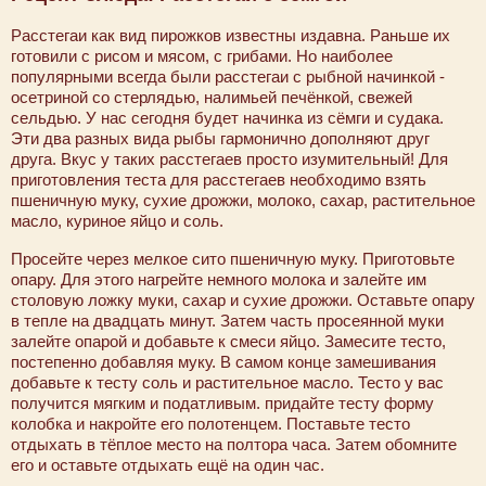
Расстегаи как вид пирожков известны издавна. Раньше их
готовили с рисом и мясом, с грибами. Но наиболее
популярными всегда были расстегаи с рыбной начинкой -
осетриной со стерлядью, налимьей печёнкой, свежей
сельдью. У нас сегодня будет начинка из сёмги и судака.
Эти два разных вида рыбы гармонично дополняют друг
друга. Вкус у таких расстегаев просто изумительный! Для
приготовления теста для расстегаев необходимо взять
пшеничную муку, сухие дрожжи, молоко, сахар, растительное
масло, куриное яйцо и соль.
Просейте через мелкое сито пшеничную муку. Приготовьте
опару. Для этого нагрейте немного молока и залейте им
столовую ложку муки, сахар и сухие дрожжи. Оставьте опару
в тепле на двадцать минут. Затем часть просеянной муки
залейте опарой и добавьте к смеси яйцо. Замесите тесто,
постепенно добавляя муку. В самом конце замешивания
добавьте к тесту соль и растительное масло. Тесто у вас
получится мягким и податливым. придайте тесту форму
колобка и накройте его полотенцем. Поставьте тесто
отдыхать в тёплое место на полтора часа. Затем обомните
его и оставьте отдыхать ещё на один час.