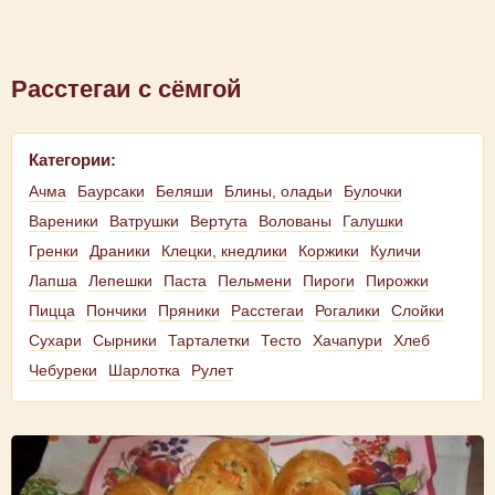
Расстегаи с сёмгой
Категории:
Ачма
Баурсаки
Беляши
Блины, оладьи
Булочки
Вареники
Ватрушки
Вертута
Волованы
Галушки
Гренки
Драники
Клецки, кнедлики
Коржики
Куличи
Лапша
Лепешки
Паста
Пельмени
Пироги
Пирожки
Пицца
Пончики
Пряники
Расстегаи
Рогалики
Слойки
Сухари
Сырники
Тарталетки
Тесто
Хачапури
Хлеб
Чебуреки
Шарлотка
Рулет