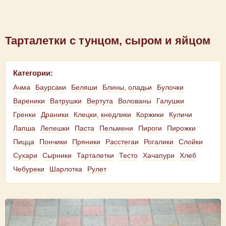
Тарталетки с тунцом, сыром и яйцом
Категории:
Ачма
Баурсаки
Беляши
Блины, оладьи
Булочки
Вареники
Ватрушки
Вертута
Волованы
Галушки
Гренки
Драники
Клецки, кнедлики
Коржики
Куличи
Лапша
Лепешки
Паста
Пельмени
Пироги
Пирожки
Пицца
Пончики
Пряники
Расстегаи
Рогалики
Слойки
Сухари
Сырники
Тарталетки
Тесто
Хачапури
Хлеб
Чебуреки
Шарлотка
Рулет