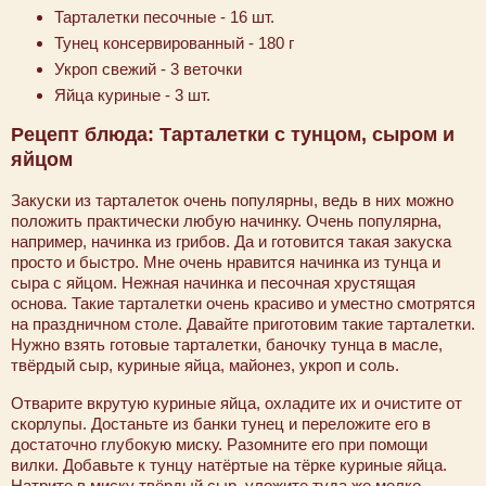
Тарталетки песочные - 16 шт.
Тунец консервированный - 180 г
Укроп свежий - 3 веточки
Яйца куриные - 3 шт.
Рецепт блюда: Тарталетки с тунцом, сыром и
яйцом
Закуски из тарталеток очень популярны, ведь в них можно
положить практически любую начинку. Очень популярна,
например, начинка из грибов. Да и готовится такая закуска
просто и быстро. Мне очень нравится начинка из тунца и
сыра с яйцом. Нежная начинка и песочная хрустящая
основа. Такие тарталетки очень красиво и уместно смотрятся
на праздничном столе. Давайте приготовим такие тарталетки.
Нужно взять готовые тарталетки, баночку тунца в масле,
твёрдый сыр, куриные яйца, майонез, укроп и соль.
Отварите вкрутую куриные яйца, охладите их и очистите от
скорлупы. Достаньте из банки тунец и переложите его в
достаточно глубокую миску. Разомните его при помощи
вилки. Добавьте к тунцу натёртые на тёрке куриные яйца.
Натрите в миску твёрдый сыр, уложите туда же мелко