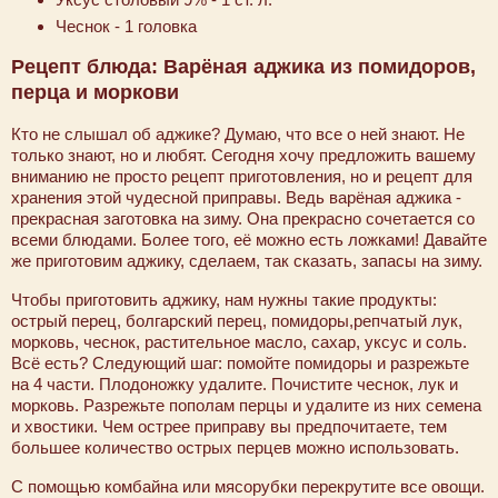
Чеснок - 1 головка
Рецепт блюда: Варёная аджика из помидоров,
перца и моркови
Кто не слышал об аджике? Думаю, что все о ней знают. Не
только знают, но и любят. Сегодня хочу предложить вашему
вниманию не просто рецепт приготовления, но и рецепт для
хранения этой чудесной приправы. Ведь варёная аджика -
прекрасная заготовка на зиму. Она прекрасно сочетается со
всеми блюдами. Более того, её можно есть ложками! Давайте
же приготовим аджику, сделаем, так сказать, запасы на зиму.
Чтобы приготовить аджику, нам нужны такие продукты:
острый перец, болгарский перец, помидоры,репчатый лук,
морковь, чеснок, растительное масло, сахар, уксус и соль.
Всё есть? Следующий шаг: помойте помидоры и разрежьте
на 4 части. Плодоножку удалите. Почистите чеснок, лук и
морковь. Разрежьте пополам перцы и удалите из них семена
и хвостики. Чем острее приправу вы предпочитаете, тем
большее количество острых перцев можно использовать.
С помощью комбайна или мясорубки перекрутите все овощи.