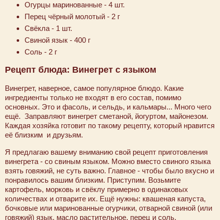
Огурцы маринованные - 4 шт.
Перец чёрный молотый - 2 г
Свёкла - 1 шт.
Свиной язык - 400 г
Соль - 2 г
Рецепт блюда: Винегрет с языком
Винегрет, наверное, самое популярное блюдо. Какие
ингредиенты только не входят в его состав, помимо
основных. Это и фасоль, и сельдь, и кальмары... Много чего
ещё. Заправляют винегрет сметаной, йогуртом, майонезом.
Каждая хозяйка готовит по такому рецепту, который нравится
её близким и друзьям.
Я предлагаю вашему вниманию свой рецепт приготовления
винегрета - со свиным языком. Можно вместо свиного языка
взять говяжий, не суть важно. Главное - чтобы было вкусно и
понравилось вашим близким. Приступим. Возьмите
картофель, морковь и свёклу примерно в одинаковых
количествах и отварите их. Ещё нужны: квашеная капуста,
бочковые или маринованные огурчики, отварной свиной (или
говяжий) язык, масло растительное, перец и соль.