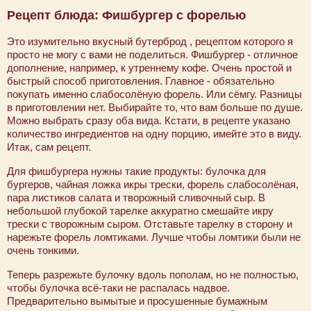
Рецепт блюда: Фишбургер с форелью
Это изумительно вкусный бутерброд , рецептом которого я
просто не могу с вами не поделиться. Фишбургер - отличное
дополнение, например, к утреннему кофе. Очень простой и
быстрый способ приготовления. Главное - обязательно
покупать именно слабосолёную форель. Или сёмгу. Разницы
в приготовлении нет. Выбирайте то, что вам больше по душе.
Можно выбрать сразу оба вида. Кстати, в рецепте указано
количество ингредиентов на одну порцию, имейте это в виду.
Итак, сам рецепт.
Для фишбургера нужны такие продукты: булочка для
бургеров, чайная ложка икры трески, форель слабосолёная,
пара листиков салата и творожный сливочный сыр. В
небольшой глубокой тарелке аккуратно смешайте икру
трески с творожным сыром. Отставьте тарелку в сторону и
нарежьте форель ломтиками. Лучше чтобы ломтики были не
очень тонкими.
Теперь разрежьте булочку вдоль пополам, но не полностью,
чтобы булочка всё-таки не распалась надвое.
Предварительно вымытые и просушенные бумажным