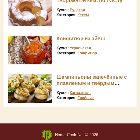
Творожный кекс по ГОСТу
Кухня:
Русская
Категория:
Кексы
Конфитюр из айвы
Кухня:
Украинская
Категория:
Конфитюр
Шампиньоны запечённые с
плавленым и твёрдым
сыром
Кухня:
Кавказская
Категория:
Грибные
Home-Cook.Net © 2026