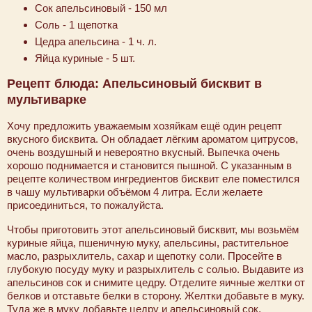
Сок апельсиновый - 150 мл
Соль - 1 щепотка
Цедра апельсина - 1 ч. л.
Яйца куриные - 5 шт.
Рецепт блюда: Апельсиновый бисквит в
мультиварке
Хочу предложить уважаемым хозяйкам ещё один рецепт
вкусного бисквита. Он обладает лёгким ароматом цитрусов,
очень воздушный и невероятно вкусный. Выпечка очень
хорошо поднимается и становится пышной. С указанным в
рецепте количеством ингредиентов бисквит еле поместился
в чашу мультиварки объёмом 4 литра. Если желаете
присоединиться, то пожалуйста.
Чтобы приготовить этот апельсиновый бисквит, мы возьмём
куриные яйца, пшеничную муку, апельсины, растительное
масло, разрыхлитель, сахар и щепотку соли. Просейте в
глубокую посуду муку и разрыхлитель с солью. Выдавите из
апельсинов сок и снимите цедру. Отделите яичные желтки от
белков и отставьте белки в сторону. Желтки добавьте в муку.
Туда же в муку добавьте цедру и апельсиновый сок,