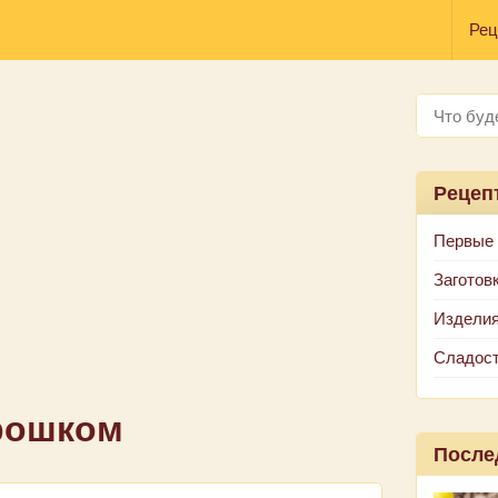
Рец
Рецеп
Первые
Заготов
Изделия
Сладос
рошком
После