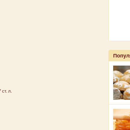
Попул
ст. л.