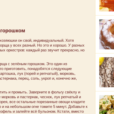
 горошком
хозяюшки он свой, индивидуальный. Хотя
борща у всех разный. Но это и хорошо. У разных
ых оркестров: каждый раз звучит прекрасно, но
рща с зелёным горошком. Это один из
его приготовить, понадобятся следующие
артошка, лук (порей и репчатый), морковь,
стернака, перец, соль, укроп и, конечно же,
ить и промыть. Заверните в фольгу свёклу и
 морковь и пастернак, чеснок, лук репчатый и
порея, все остальные порезанные овощи кладите
 и на небольшом огне томите 5 минут. Добавьте к
офель и залейте всё бульоном. Кстати, вместо