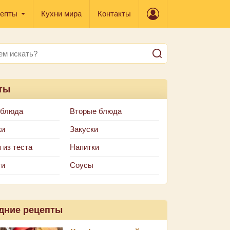
епты
Кухни мира
Контакты
ты
 блюда
Вторые блюда
ки
Закуски
 из теста
Напитки
ти
Соусы
дние рецепты