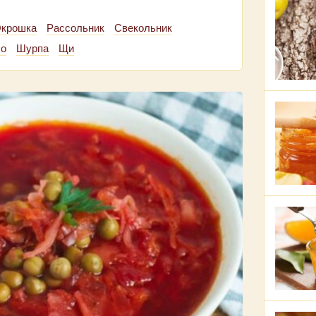
крошка
Рассольник
Свекольник
чо
Шурпа
Щи