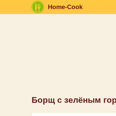
Home-Cook
Борщ с зелёным го