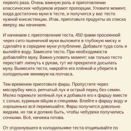
первого раза. Очень важную роль в приготовлении
классических чебуреков играют пропорции. Уловите момент,
когда достаточно муки в тесте, и получится у вас тесто
нужной консистенции. Итак, приготовьте продукты из списка
вверху, мы начинаем.
И начинаем с приготовления теста. 450 грамм просеянной
через сито пшеничной муки выложите в глубокую миску и
сделайте в середине муки углубление. Добавьте туда соль и
вылейте воду. Замесите тесто. При необходимости
добавляйте муку. Важно уловить момент: как только тесто
перестаёт липнуть к рукам, тут же прекратите досыпать
муку. Вымесите тесто, накройте его плёнкой и уберите в
холодильник минимум на полчаса.
Тем временем приготовьте фарш. Пропустите через
мясорубку мясо, репчатый лук и острый перец без семян.
Мелко порежьте зелёный лук и добавьте его к фаршу вместе
с солью, куриным яйцом и специями. Влейте к фаршу воду и
хорошенько всё перемешайте. Фарш получится довольно
жидким, но так и должно быть, чтобы чебуреки получились
сочными. Всё, начинка готова.
От отдохнувшего в холодильнике теста отщипывайте по