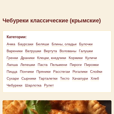
Чебуреки классические (крымские)
Категории:
Ачма
Баурсаки
Беляши
Блины, оладьи
Булочки
Вареники
Ватрушки
Вертута
Волованы
Галушки
Гренки
Драники
Клецки, кнедлики
Коржики
Куличи
Лапша
Лепешки
Паста
Пельмени
Пироги
Пирожки
Пицца
Пончики
Пряники
Расстегаи
Рогалики
Слойки
Сухари
Сырники
Тарталетки
Тесто
Хачапури
Хлеб
Чебуреки
Шарлотка
Рулет