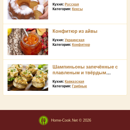
Кухня:
Русская
Категория:
Кексы
Конфитюр из айвы
Кухня:
Украинская
Категория:
Конфитюр
Шампиньоны запечённые с
плавленым и твёрдым
сыром
Кухня:
Кавказская
Категория:
Грибные
Home-Cook.Net © 2026