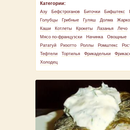
Категории:
Азу
Бефстроганов
Биточки
Бифштекс
Голубцы
Грибные
Гуляш
Долма
Жарко
Каши
Котлеты
Крокеты
Лазанья
Лечо
Мясо по-французски
Начинка
Овощные
Рататуй
Ризотто
Роллы
Ромштекс
Рос
Тефтели
Тортилья
Фрикадельки
Фрикас
Холодец