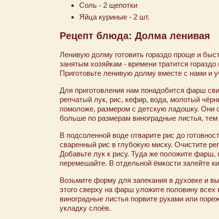
Соль - 2 щепотки
Яйца куриные - 2 шт.
Рецепт блюда: Долма ленивая
Ленивую долму готовить гораздо проще и быст
занятым хозяйкам - времени тратится гораздо 
Приготовьте ленивую долму вместе с нами и у
Для приготовления нам понадобится фарш сви
репчатый лук, рис, кефир, вода, молотый чёр
помоложе, размером с детскую ладошку. Они 
больше по размерам виноградные листья, тем 
В подсоленной воде отварите рис до готовност
сваренный рис в глубокую миску. Очистите реп
Добавьте лук к рису. Туда же положите фарш,
перемешайте. В отдельной ёмкости залейте ки
Возьмите форму для запекания в духовке и в
этого сверху на фарш уложите половину всех
виноградные листья порвите руками или пореж
укладку слоёв.