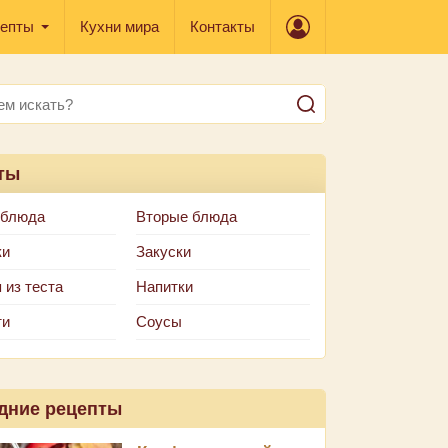
епты
Кухни мира
Контакты
ты
 блюда
Вторые блюда
ки
Закуски
 из теста
Напитки
ти
Соусы
дние рецепты