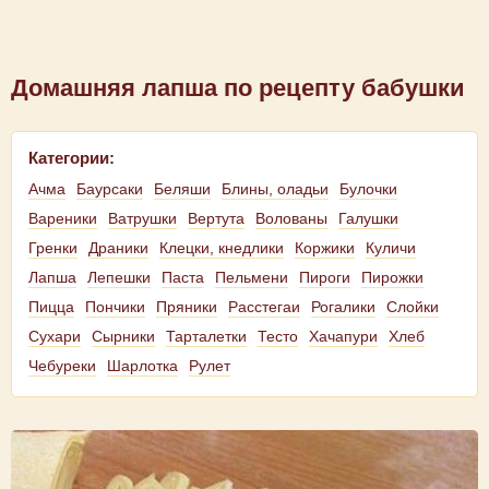
Домашняя лапша по рецепту бабушки
Категории:
Ачма
Баурсаки
Беляши
Блины, оладьи
Булочки
Вареники
Ватрушки
Вертута
Волованы
Галушки
Гренки
Драники
Клецки, кнедлики
Коржики
Куличи
Лапша
Лепешки
Паста
Пельмени
Пироги
Пирожки
Пицца
Пончики
Пряники
Расстегаи
Рогалики
Слойки
Сухари
Сырники
Тарталетки
Тесто
Хачапури
Хлеб
Чебуреки
Шарлотка
Рулет