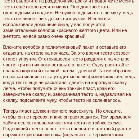
тесто выложите на разделочную доску и продолжите месить
тесто ещё около десяти минут. Оно должно стать
однородным и гладким. Не нужно подсыпать ещё муку, ведь
тесто не липнет ни к доске, ни к рукам. И если вы
использовали домашние яйца, у вас получится
замечательный колобок красивого жёлтого цвета. Или не
жёлтого, но всё равно очень красивый.
Вложите колобок в полиэтиленовый пакет и оставьте его
отдыхать на столе на полчаса. За это время тесто созреет,
станет упругим. Отстоявшееся тесто разделите на четыре
части, три из них пока оставьте в пакете. Одну раскатайте
сначала короткой скалкой, затем - длинной. Таким образом
на раскатывание теста уходит меньше физических сил, ведь
когда тесто ещё не раскатано, давить на короткую скалку
легче. Чтобы получить очень тонкий пласт, край его
заверните на скалку и, заворачивая тесто и, надавливая на
скалку, подсыпайте муку, чтобы тесто не склеивалось.
Теперь пласт должен немного подсохнуть. Но следите,
чтобы он не пересох, иначе он раскрошится. Тем временем
займитесь остальными частями теста по той же схеме.
Подсохший слегка пласт теста сверните в плотный рулет и
нарежьте при помощи ножа (идеально - с керамическим