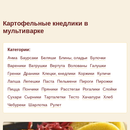
Картофельные кнедлики в
мультиварке
Категории:
Ачма
Баурсаки
Беляши
Блины, оладьи
Булочки
Вареники
Ватрушки
Вертута
Волованы
Галушки
Гренки
Драники
Клецки, кнедлики
Коржики
Куличи
Лапша
Лепешки
Паста
Пельмени
Пироги
Пирожки
Пицца
Пончики
Пряники
Расстегаи
Рогалики
Слойки
Сухари
Сырники
Тарталетки
Тесто
Хачапури
Хлеб
Чебуреки
Шарлотка
Рулет