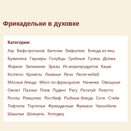
Фрикадельки в духовке
Категории:
Азу
Бефстроганов
Биточки
Бифштекс
Блюда из яиц
Буженина
Гарниры
Голубцы
Грибные
Гуляш
Долма
Жаркое
Запеканки
Зразы
Из морепродуктов
Каши
Котлеты
Крокеты
Лазанья
Лечо
Люля-кебаб
Мясные блюда
Мясо по-французски
Начинка
Овощные
Омлет
Паэлья
Плов
Пудинг
Рагу
Рататуй
Ризотто
Роллы
Ромштекс
Ростбиф
Рыбные блюда
Соте
Стейк
Тефтели
Тортилья
Фрикадельки
Фрикасе
Чахохбили
Шашлык
Шницель
Холодец