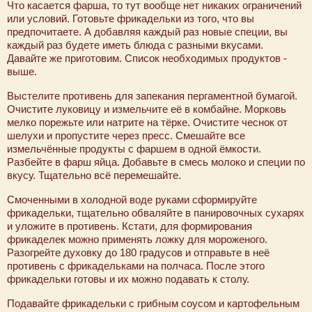
Что касается фарша, то тут вообще нет никаких ограничений
или условий. Готовьте фрикадельки из того, что вы
предпочитаете. А добавляя каждый раз новые специи, вы
каждый раз будете иметь блюда с разными вкусами.
Давайте же приготовим. Список необходимых продуктов -
выше.
Выстелите противень для запекания пергаментной бумагой.
Очистите луковицу и измельчите её в комбайне. Морковь
мелко порежьте или натрите на тёрке. Очистите чеснок от
шелухи и пропустите через пресс. Смешайте все
измельчённые продукты с фаршем в одной ёмкости.
Разбейте в фарш яйца. Добавьте в смесь молоко и специи по
вкусу. Тщательно всё перемешайте.
Смоченными в холодной воде руками сформируйте
фрикадельки, тщательно обваляйте в панировочных сухарях
и уложите в противень. Кстати, для формирования
фрикаделек можно применять ложку для мороженого.
Разогрейте духовку до 180 градусов и отправьте в неё
противень с фрикадельками на полчаса. После этого
фрикадельки готовы и их можно подавать к столу.
Подавайте фрикадельки с грибным соусом и картофельным