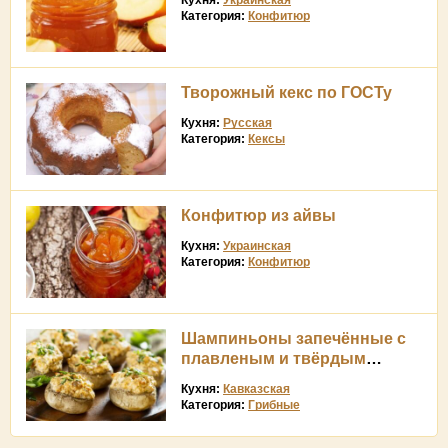
Кухня:
Украинская
Категория:
Конфитюр
Творожный кекс по ГОСТу
Кухня:
Русская
Категория:
Кексы
Конфитюр из айвы
Кухня:
Украинская
Категория:
Конфитюр
Шампиньоны запечённые с
плавленым и твёрдым
сыром
Кухня:
Кавказская
Категория:
Грибные