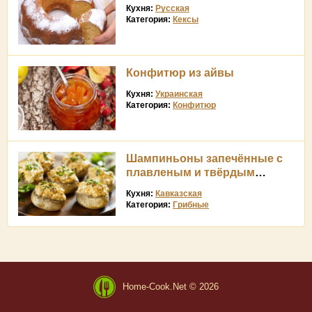
Кухня:
Русская
Категория:
Кексы
Конфитюр из айвы
Кухня:
Украинская
Категория:
Конфитюр
Шампиньоны запечённые с
плавленым и твёрдым
сыром
Кухня:
Кавказская
Категория:
Грибные
Home-Cook.Net © 2026