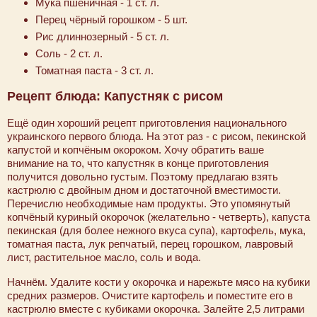
Мука пшеничная - 1 ст. л.
Перец чёрный горошком - 5 шт.
Рис длиннозерный - 5 ст. л.
Соль - 2 ст. л.
Томатная паста - 3 ст. л.
Рецепт блюда: Капустняк с рисом
Ещё один хороший рецепт приготовления национального
украинского первого блюда. На этот раз - с рисом, пекинской
капустой и копчёным окороком. Хочу обратить ваше
внимание на то, что капустняк в конце приготовления
получится довольно густым. Поэтому предлагаю взять
кастрюлю с двойным дном и достаточной вместимости.
Перечислю необходимые нам продукты. Это упомянутый
копчёный куриный окорочок (желательно - четверть), капуста
пекинская (для более нежного вкуса супа), картофель, мука,
томатная паста, лук репчатый, перец горошком, лавровый
лист, растительное масло, соль и вода.
Начнём. Удалите кости у окорочка и нарежьте мясо на кубики
средних размеров. Очистите картофель и поместите его в
кастрюлю вместе с кубиками окорочка. Залейте 2,5 литрами