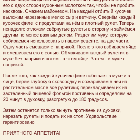
его с двух сторон кухонным молотком так, чтобы не пробить
насквозь. Смажем майонезом. На каждый отбитый кусочек
выложим нарезанные мелко сыр и ветчину. Свернём каждый
кусочек филе с продуктами на нём в плотный рулет. Теперь
ненадолго отложим свёрнутые рулеты в сторону и займёмся
другим не менее важным делом. Разделим муку, которую
собираемся использовать в нашем рецепте, на две части.
Одну часть смешаем с паприкой. После этого взбиваем яйцо
и смешиваем его с солью. Обмакиваем каждый рулетик в
муке без паприки и потом - в этом яйце. Затем - в муке с
паприкой.
После того, как каждый кусочек филе побывает в муке и в
яйце, берём глубокую сковородку и обжариваем в ней на
растительном масле все рулетики; перекладываем их на
застеленный пищевой фольгой противень и определяем на
20 минут в духовку, разогретую до 180 градусов.
Затем останется только вынуть противень из духовки,
нарезать рулеты и подать их на стол. Удовольствие
гарантировано.
ПРИЯТНОГО АППЕТИТА!