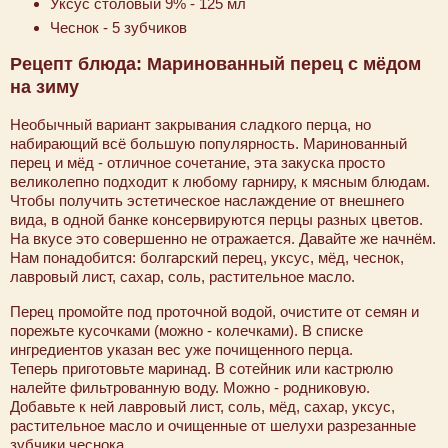
Уксус столовый 9% - 125 мл
Чеснок - 5 зубчиков
Рецепт блюда: Маринованный перец с мёдом
на зиму
Необычный вариант закрывания сладкого перца, но
набирающий всё большую популярность. Маринованный
перец и мёд - отличное сочетание, эта закуска просто
великолепно подходит к любому гарниру, к мясным блюдам.
Чтобы получить эстетическое наслаждение от внешнего
вида, в одной банке консервируются перцы разных цветов.
На вкусе это совершенно не отражается. Давайте же начнём.
Нам понадобится: болгарский перец, уксус, мёд, чеснок,
лавровый лист, сахар, соль, растительное масло.
Перец промойте под проточной водой, очистите от семян и
порежьте кусочками (можно - колечками). В списке
ингредиентов указан вес уже почищенного перца.
Теперь приготовьте маринад. В сотейник или кастрюлю
налейте фильтрованную воду. Можно - родниковую.
Добавьте к ней лавровый лист, соль, мёд, сахар, уксус,
растительное масло и очищенные от шелухи разрезанные
зубчики чеснока.