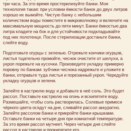
три часа. За это время простерилизуйте банки. Моя
технология такая: при условии ёмкости банок до двух литров
хорошо их вымойте. Чистую банку с небольшим
количеством воды поместите в микроволновку и включите на
максимальную мощность до пяти минут. Банки ёмкостью два
литра кладите на бок и для устойчивости подкладывайте
под них полотенце. После стерилизации достаньте банки,
слейте воду.
Подготовьте огурцы с зеленью. Отрежьте кончики огурцов,
листья тщательно промойте, чеснок очистите от шелухи, а
укроп порежьте на кусочки. Произведите укладку примерно
поровну по банкам: зубчики чеснока надрежьте и уложите в
банки, отправьте туда листья и порезанный укроп. Чередуйте
укладку огурцов и зелени.
Залейте в кастрюлю воду и добавьте в неё соль. Это будет
рассол. Поставьте кастрюлю на огонь и вскипятите воду.
Размешайте, чтобы соль растворилась. Солевые примеси
чёрного цвета осядут на дне, сливайте рассол аккуратно.
Залейте рассолом банки и прикройте банки крышками.
Оставьте банки на четыре дня при комнатной температуре.
За это время рассол мутнеет. Через четыре дня слейте
рассол в кастрюлю и прокипятите его.