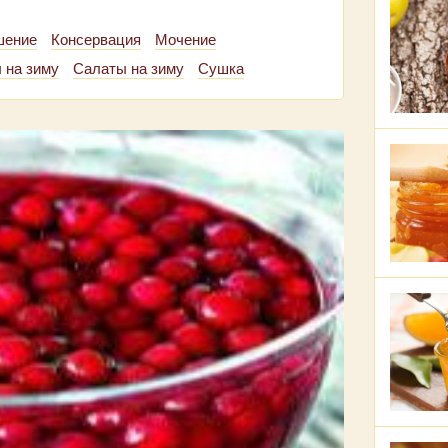
шение
Консервация
Мочение
 на зиму
Салаты на зиму
Сушка