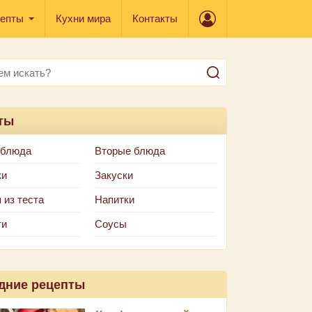
епты
Кухни мира
Контакты
ты
 блюда
Вторые блюда
ки
Закуски
 из теста
Напитки
ти
Соусы
дние рецепты