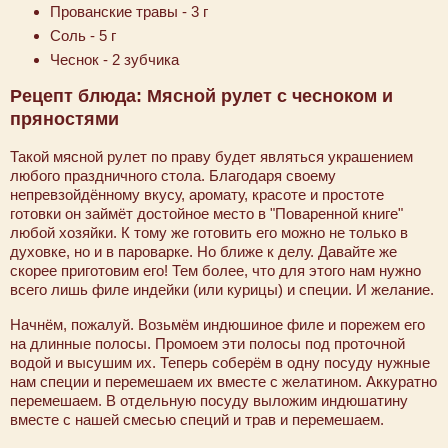
Прованские травы - 3 г
Соль - 5 г
Чеснок - 2 зубчика
Рецепт блюда: Мясной рулет с чесноком и
пряностями
Такой мясной рулет по праву будет являться украшением
любого праздничного стола. Благодаря своему
непревзойдённому вкусу, аромату, красоте и простоте
готовки он займёт достойное место в "Поваренной книге"
любой хозяйки. К тому же готовить его можно не только в
духовке, но и в пароварке. Но ближе к делу. Давайте же
скорее приготовим его! Тем более, что для этого нам нужно
всего лишь филе индейки (или курицы) и специи. И желание.
Начнём, пожалуй. Возьмём индюшиное филе и порежем его
на длинные полосы. Промоем эти полосы под проточной
водой и высушим их. Теперь соберём в одну посуду нужные
нам специи и перемешаем их вместе с желатином. Аккуратно
перемешаем. В отдельную посуду выложим индюшатину
вместе с нашей смесью специй и трав и перемешаем.