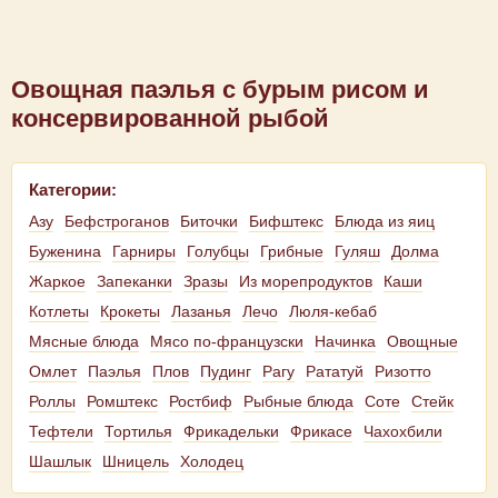
Овощная паэлья с бурым рисом и
консервированной рыбой
Категории:
Азу
Бефстроганов
Биточки
Бифштекс
Блюда из яиц
Буженина
Гарниры
Голубцы
Грибные
Гуляш
Долма
Жаркое
Запеканки
Зразы
Из морепродуктов
Каши
Котлеты
Крокеты
Лазанья
Лечо
Люля-кебаб
Мясные блюда
Мясо по-французски
Начинка
Овощные
Омлет
Паэлья
Плов
Пудинг
Рагу
Рататуй
Ризотто
Роллы
Ромштекс
Ростбиф
Рыбные блюда
Соте
Стейк
Тефтели
Тортилья
Фрикадельки
Фрикасе
Чахохбили
Шашлык
Шницель
Холодец