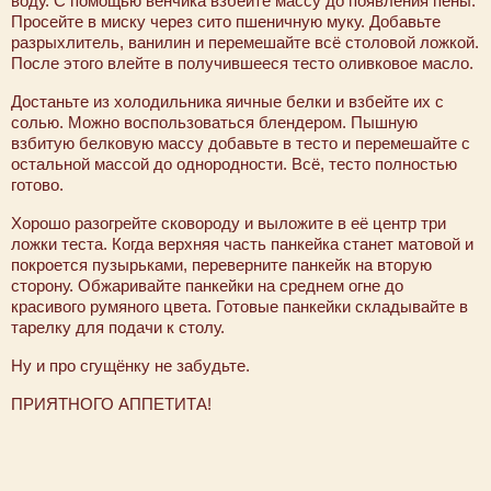
воду. С помощью венчика взбейте массу до появления пены.
Просейте в миску через сито пшеничную муку. Добавьте
разрыхлитель, ванилин и перемешайте всё столовой ложкой.
После этого влейте в получившееся тесто оливковое масло.
Достаньте из холодильника яичные белки и взбейте их с
солью. Можно воспользоваться блендером. Пышную
взбитую белковую массу добавьте в тесто и перемешайте с
остальной массой до однородности. Всё, тесто полностью
готово.
Хорошо разогрейте сковороду и выложите в её центр три
ложки теста. Когда верхняя часть панкейка станет матовой и
покроется пузырьками, переверните панкейк на вторую
сторону. Обжаривайте панкейки на среднем огне до
красивого румяного цвета. Готовые панкейки складывайте в
тарелку для подачи к столу.
Ну и про сгущёнку не забудьте.
ПРИЯТНОГО АППЕТИТА!