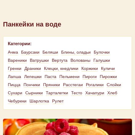
Панкейки на воде
Категории:
Ачма
Баурсаки
Беляши
Блины, оладьи
Булочки
Вареники
Ватрушки
Вертута
Волованы
Галушки
Гренки
Драники
Клецки, кнедлики
Коржики
Куличи
Лапша
Лепешки
Паста
Пельмени
Пироги
Пирожки
Пицца
Пончики
Пряники
Расстегаи
Рогалики
Слойки
Сухари
Сырники
Тарталетки
Тесто
Хачапури
Хлеб
Чебуреки
Шарлотка
Рулет