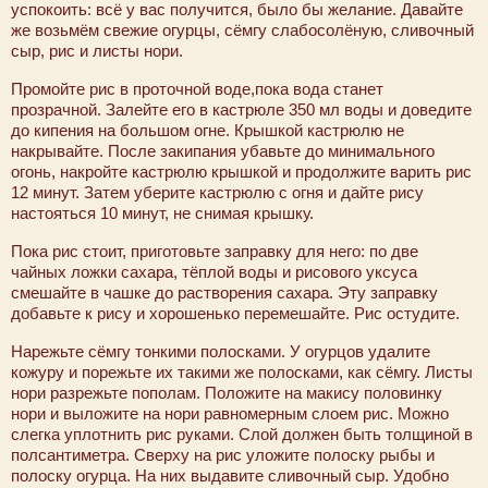
успокоить: всё у вас получится, было бы желание. Давайте
же возьмём свежие огурцы, сёмгу слабосолёную, сливочный
сыр, рис и листы нори.
Промойте рис в проточной воде,пока вода станет
прозрачной. Залейте его в кастрюле 350 мл воды и доведите
до кипения на большом огне. Крышкой кастрюлю не
накрывайте. После закипания убавьте до минимального
огонь, накройте кастрюлю крышкой и продолжите варить рис
12 минут. Затем уберите кастрюлю с огня и дайте рису
настояться 10 минут, не снимая крышку.
Пока рис стоит, приготовьте заправку для него: по две
чайных ложки сахара, тёплой воды и рисового уксуса
смешайте в чашке до растворения сахара. Эту заправку
добавьте к рису и хорошенько перемешайте. Рис остудите.
Нарежьте сёмгу тонкими полосками. У огурцов удалите
кожуру и порежьте их такими же полосками, как сёмгу. Листы
нори разрежьте пополам. Положите на макису половинку
нори и выложите на нори равномерным слоем рис. Можно
слегка уплотнить рис руками. Слой должен быть толщиной в
полсантиметра. Сверху на рис уложите полоску рыбы и
полоску огурца. На них выдавите сливочный сыр. Удобно