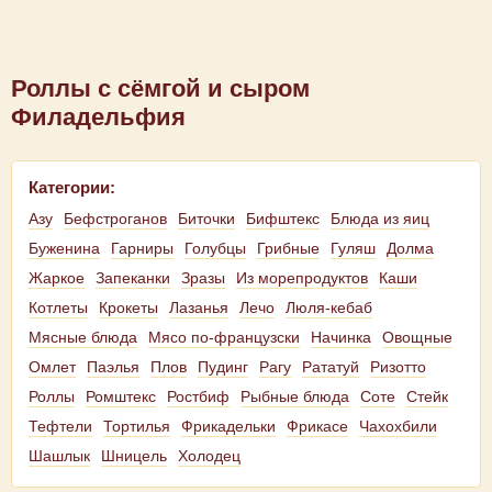
Роллы с сёмгой и сыром
Филадельфия
Категории:
Азу
Бефстроганов
Биточки
Бифштекс
Блюда из яиц
Буженина
Гарниры
Голубцы
Грибные
Гуляш
Долма
Жаркое
Запеканки
Зразы
Из морепродуктов
Каши
Котлеты
Крокеты
Лазанья
Лечо
Люля-кебаб
Мясные блюда
Мясо по-французски
Начинка
Овощные
Омлет
Паэлья
Плов
Пудинг
Рагу
Рататуй
Ризотто
Роллы
Ромштекс
Ростбиф
Рыбные блюда
Соте
Стейк
Тефтели
Тортилья
Фрикадельки
Фрикасе
Чахохбили
Шашлык
Шницель
Холодец