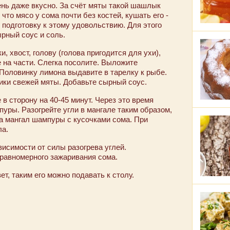
ень даже вкусно. За счёт мяты такой шашлык
что мясо у сома почти без костей, кушать его -
подготовку к этому удовольствию. Для этого
ырный соус и соль.
, хвост, голову (голова пригодится для ухи),
е на части. Слегка посолите. Выложите
 Половинку лимона выдавите в тарелку к рыбе.
тики свежей мяты. Добавьте сырный соус.
в сторону на 40-45 минут. Через это время
уры. Разогрейте угли в мангале таким образом,
а мангал шампуры с кусочками сома. При
ла.
висимости от силы разогрева углей.
равномерного зажаривания сома.
т, таким его можно подавать к столу.