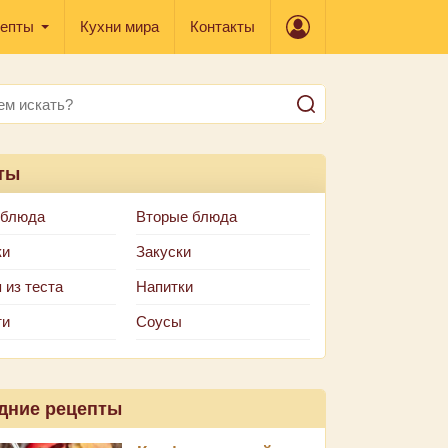
епты
Кухни мира
Контакты
ты
 блюда
Вторые блюда
ки
Закуски
 из теста
Напитки
ти
Соусы
дние рецепты