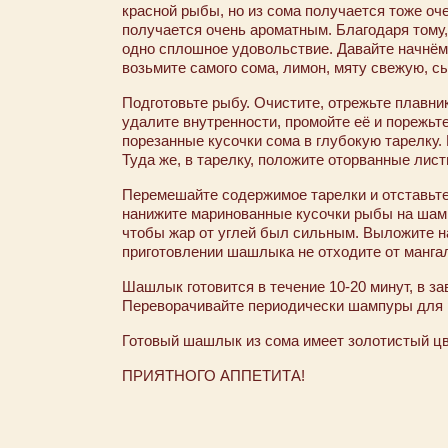
красной рыбы, но из сома получается тоже оч
получается очень ароматным. Благодаря тому, 
одно сплошное удовольствие. Давайте начнём 
возьмите самого сома, лимон, мяту свежую, с
Подготовьте рыбу. Очистите, отрежьте плавники
удалите внутренности, промойте её и порежьт
порезанные кусочки сома в глубокую тарелку.
Туда же, в тарелку, положите оторванные лис
Перемешайте содержимое тарелки и отставьте 
нанижите маринованные кусочки рыбы на шамп
чтобы жар от углей был сильным. Выложите н
приготовлении шашлыка не отходите от манга
Шашлык готовится в течение 10-20 минут, в за
Переворачивайте периодически шампуры для 
Готовый шашлык из сома имеет золотистый цве
ПРИЯТНОГО АППЕТИТА!