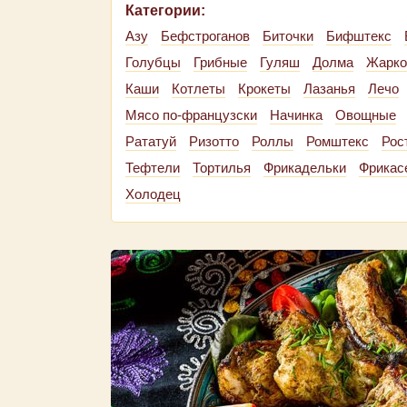
Категории:
Азу
Бефстроганов
Биточки
Бифштекс
Голубцы
Грибные
Гуляш
Долма
Жарко
Каши
Котлеты
Крокеты
Лазанья
Лечо
Мясо по-французски
Начинка
Овощные
Рататуй
Ризотто
Роллы
Ромштекс
Рос
Тефтели
Тортилья
Фрикадельки
Фрикас
Холодец