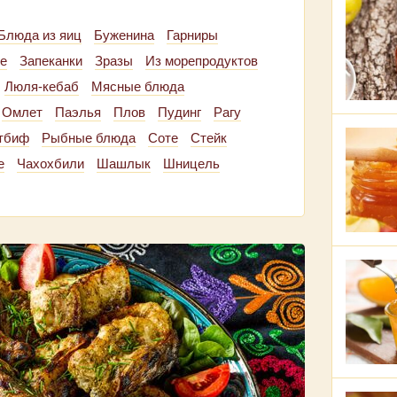
Блюда из яиц
Буженина
Гарниры
е
Запеканки
Зразы
Из морепродуктов
Люля-кебаб
Мясные блюда
Омлет
Паэлья
Плов
Пудинг
Рагу
тбиф
Рыбные блюда
Соте
Стейк
е
Чахохбили
Шашлык
Шницель