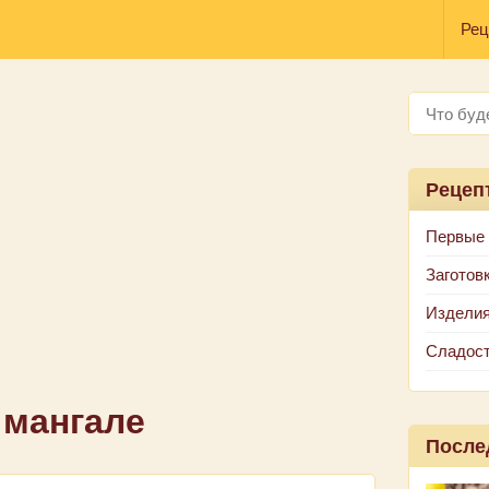
Рец
Рецеп
Первые
Заготов
Изделия
Сладос
 мангале
После