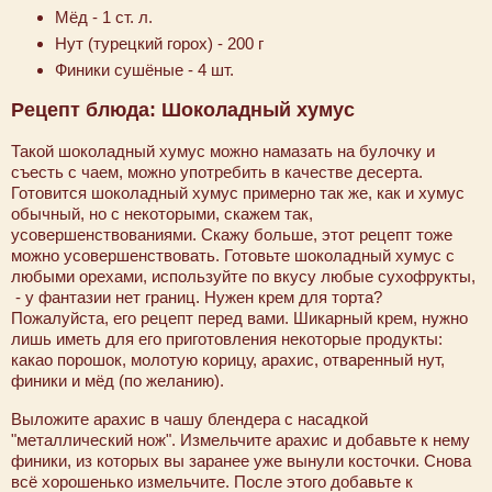
Мёд - 1 ст. л.
Нут (турецкий горох) - 200 г
Финики сушёные - 4 шт.
Рецепт блюда: Шоколадный хумус
Такой шоколадный хумус можно намазать на булочку и
съесть с чаем, можно употребить в качестве десерта.
Готовится шоколадный хумус примерно так же, как и хумус
обычный, но с некоторыми, скажем так,
усовершенствованиями. Скажу больше, этот рецепт тоже
можно усовершенствовать. Готовьте шоколадный хумус с
любыми орехами, используйте по вкусу любые сухофрукты,
- у фантазии нет границ. Нужен крем для торта?
Пожалуйста, его рецепт перед вами. Шикарный крем, нужно
лишь иметь для его приготовления некоторые продукты:
какао порошок, молотую корицу, арахис, отваренный нут,
финики и мёд (по желанию).
Выложите арахис в чашу блендера с насадкой
"металлический нож". Измельчите арахис и добавьте к нему
финики, из которых вы заранее уже вынули косточки. Снова
всё хорошенько измельчите. После этого добавьте к