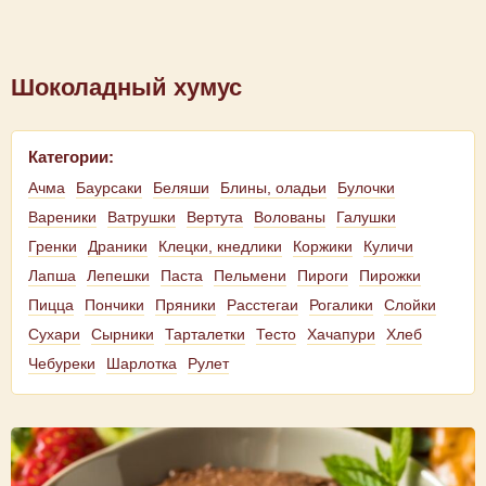
Шоколадный хумус
Категории:
Ачма
Баурсаки
Беляши
Блины, оладьи
Булочки
Вареники
Ватрушки
Вертута
Волованы
Галушки
Гренки
Драники
Клецки, кнедлики
Коржики
Куличи
Лапша
Лепешки
Паста
Пельмени
Пироги
Пирожки
Пицца
Пончики
Пряники
Расстегаи
Рогалики
Слойки
Сухари
Сырники
Тарталетки
Тесто
Хачапури
Хлеб
Чебуреки
Шарлотка
Рулет