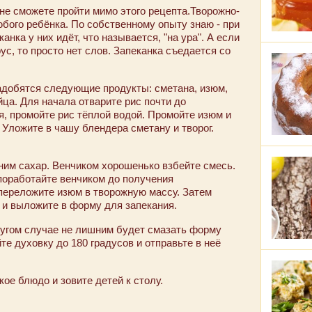
 не сможете пройти мимо этого рецепта.Творожно-
юбого ребёнка. По собственному опыту знаю - при
анка у них идёт, что называется, "на ура". А если
ус, то просто нет слов. Запеканка съедается со
надобятся следующие продукты: сметана, изюм,
йца. Для начала отварите рис почти до
ся, промойте рис тёплой водой. Промойте изюм и
. Уложите в чашу блендера сметану и творог.
 ним сахар. Венчиком хорошенько взбейте смесь.
поработайте венчиком до получения
 переложите изюм в творожную массу. Затем
 и выложите в форму для запекания.
угом случае не лишним будет смазать форму
е духовку до 180 градусов и отправьте в неё
ое блюдо и зовите детей к столу.