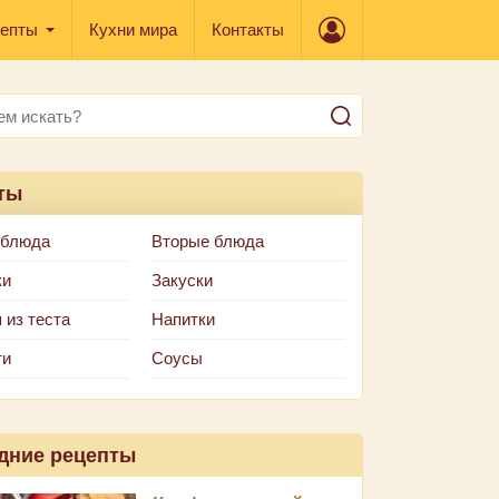
епты
Кухни мира
Контакты
ты
 блюда
Вторые блюда
ки
Закуски
 из теста
Напитки
ти
Соусы
дние рецепты