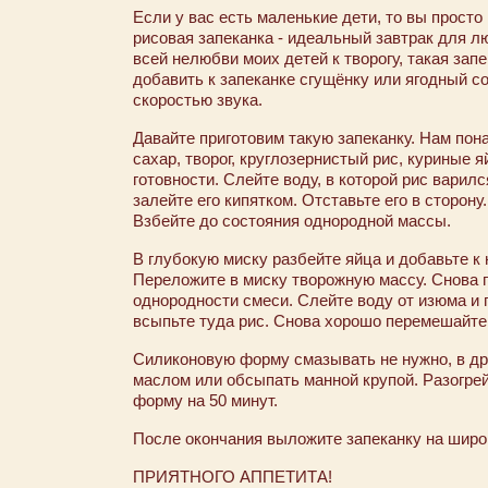
Если у вас есть маленькие дети, то вы просто
рисовая запеканка - идеальный завтрак для л
всей нелюбви моих детей к творогу, такая запек
добавить к запеканке сгущёнку или ягодный со
скоростью звука.
Давайте приготовим такую запеканку. Нам по
сахар, творог, круглозернистый рис, куриные я
готовности. Слейте воду, в которой рис варил
залейте его кипятком. Отставьте его в сторону
Взбейте до состояния однородной массы.
В глубокую миску разбейте яйца и добавьте к
Переложите в миску творожную массу. Снова 
однородности смеси. Слейте воду от изюма и
всыпьте туда рис. Снова хорошо перемешайте
Силиконовую форму смазывать не нужно, в др
маслом или обсыпать манной крупой. Разогрейт
форму на 50 минут.
После окончания выложите запеканку на широк
ПРИЯТНОГО АППЕТИТА!