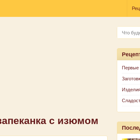
Рец
Рецеп
Первые
Заготов
Изделия
Сладос
запеканка с изюмом
После