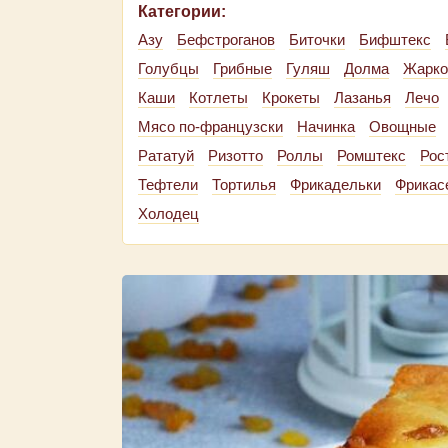
Категории:
Азу
Бефстроганов
Биточки
Бифштекс
Голубцы
Грибные
Гуляш
Долма
Жарко
Каши
Котлеты
Крокеты
Лазанья
Лечо
Мясо по-французски
Начинка
Овощные
Рататуй
Ризотто
Роллы
Ромштекс
Рос
Тефтели
Тортилья
Фрикадельки
Фрикас
Холодец