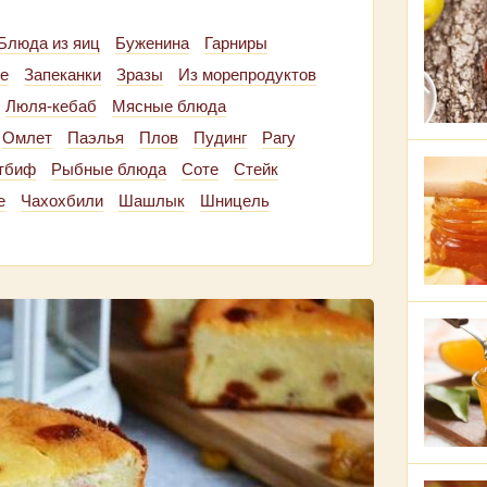
Блюда из яиц
Буженина
Гарниры
е
Запеканки
Зразы
Из морепродуктов
Люля-кебаб
Мясные блюда
Омлет
Паэлья
Плов
Пудинг
Рагу
тбиф
Рыбные блюда
Соте
Стейк
е
Чахохбили
Шашлык
Шницель