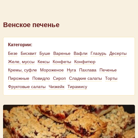
Венское печенье
Категории:
Безе
Бисквит
Буше
Варенье
Вафли
Глазурь
Десерты
Желе, муссы
Кексы
Конфеты
Конфитюр
Кремы, суфле
Мороженое
Нуга
Пахлава
Печенье
Пирожные
Повидло
Сироп
Сладкие салаты
Торты
Фруктовые салаты
Чизкейк
Тирамису