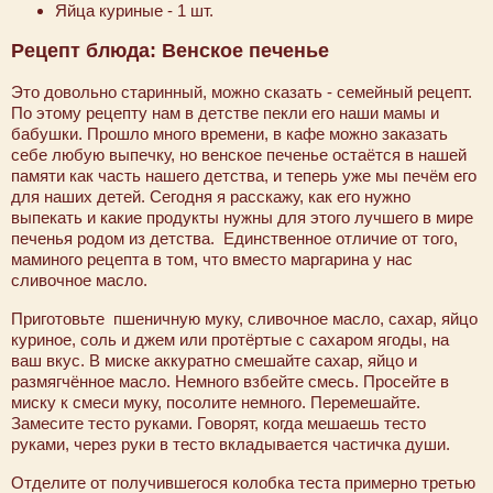
Яйца куриные - 1 шт.
Рецепт блюда: Венское печенье
Это довольно старинный, можно сказать - семейный рецепт.
По этому рецепту нам в детстве пекли его наши мамы и
бабушки. Прошло много времени, в кафе можно заказать
себе любую выпечку, но венское печенье остаётся в нашей
памяти как часть нашего детства, и теперь уже мы печём его
для наших детей. Сегодня я расскажу, как его нужно
выпекать и какие продукты нужны для этого лучшего в мире
печенья родом из детства. Единственное отличие от того,
маминого рецепта в том, что вместо маргарина у нас
сливочное масло.
Приготовьте пшеничную муку, сливочное масло, сахар, яйцо
куриное, соль и джем или протёртые с сахаром ягоды, на
ваш вкус. В миске аккуратно смешайте сахар, яйцо и
размягчённое масло. Немного взбейте смесь. Просейте в
миску к смеси муку, посолите немного. Перемешайте.
Замесите тесто руками. Говорят, когда мешаешь тесто
руками, через руки в тесто вкладывается частичка души.
Отделите от получившегося колобка теста примерно третью