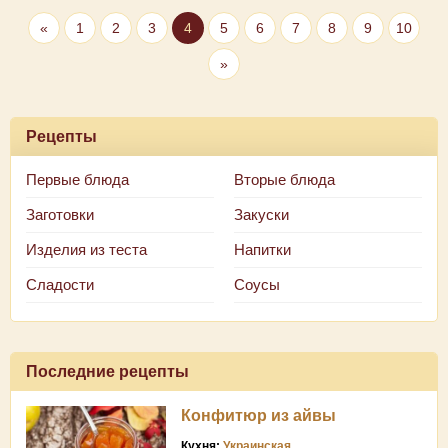
«
1
2
3
4
5
6
7
8
9
10
»
Рецепты
Первые блюда
Вторые блюда
Заготовки
Закуски
Изделия из теста
Напитки
Сладости
Соусы
Последние рецепты
Конфитюр из айвы
Кухня:
Украинская