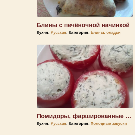
Блины с печёночной начинкой
Кухня:
Русская
, Категория:
Блины, оладьи
Помидоры, фаршированные творожным сыром с зеленью
Кухня:
Русская
, Категория:
Холодные закуски