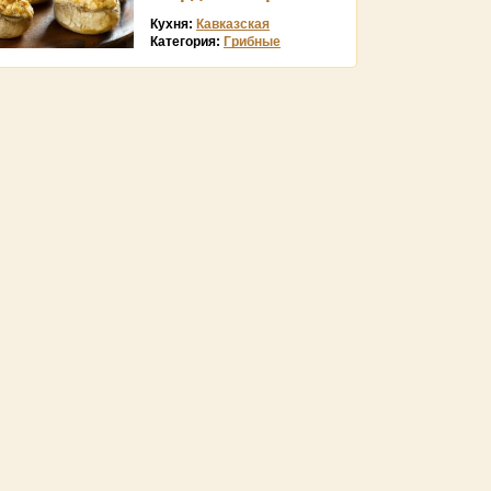
Кухня:
Кавказская
Категория:
Грибные