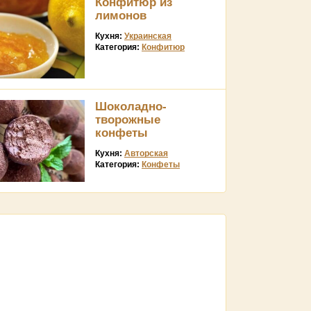
Конфитюр из
лимонов
Кухня:
Украинская
Категория:
Конфитюр
Шоколадно-
творожные
конфеты
Кухня:
Авторская
Категория:
Конфеты