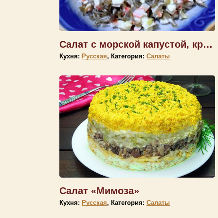
Салат с морской капустой, крабовыми палочками и зелёным горошком
Кухня:
Русская
, Категория:
Салаты
Салат «Мимоза»
Кухня:
Русская
, Категория:
Салаты