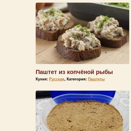
Паштет из копчёной рыбы
Кухня:
Русская
, Категория:
Паштеты