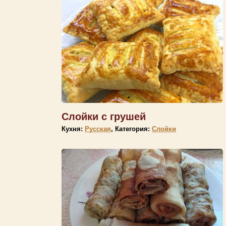
Слойки с грушей
Кухня:
Русская
, Категория:
Слойки