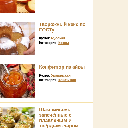
Творожный кекс по
ГОСТу
Кухня:
Русская
Категория:
Кексы
Конфитюр из айвы
Кухня:
Украинская
Категория:
Конфитюр
Шампиньоны
запечённые с
плавленым и
твёрдым сыром