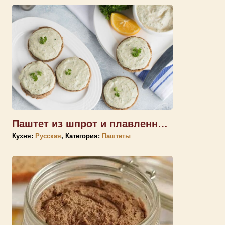
Паштет из шпрот и плавленного сыра
Кухня:
Русская
, Категория:
Паштеты