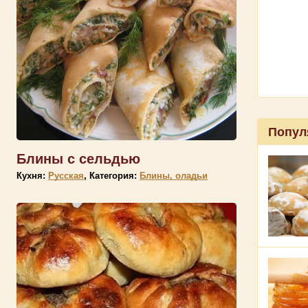
Попул
Блины с сельдью
Кухня:
Русская
, Категория:
Блины, оладьи