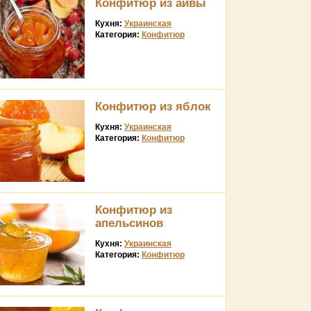
Конфитюр из айвы
Кухня:
Украинская
Категория:
Конфитюр
Конфитюр из яблок
Кухня:
Украинская
Категория:
Конфитюр
Конфитюр из
апельсинов
Кухня:
Украинская
Категория:
Конфитюр